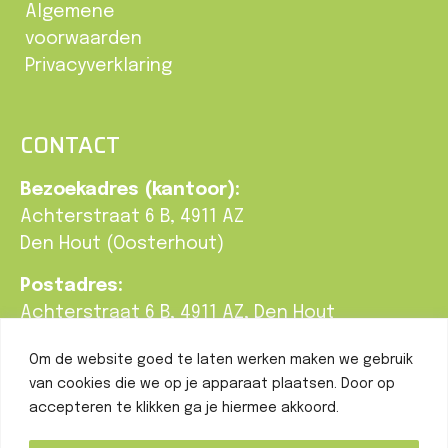
Algemene
voorwaarden
Privacyverklaring
CONTACT
Bezoekadres (kantoor):
Achterstraat 6 B, 4911 AZ
Den Hout (Oosterhout)
Postadres:
Achterstraat 6 B, 4911 AZ, Den Hout
T:
0162-748 190
Om de website goed te laten werken maken we gebruik
E:
info@braatgroenbeleving.nl
van cookies die we op je apparaat plaatsen. Door op
accepteren te klikken ga je hiermee akkoord.