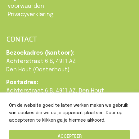
voorwaarden
Privacyverklaring
CONTACT
Bezoekadres (kantoor):
Achterstraat 6 B, 4911 AZ
Den Hout (Oosterhout)
Postadres:
Achterstraat 6 B, 4911 AZ, Den Hout
T:
0162-748 190
Om de website goed te laten werken maken we gebruik
E:
info@braatgroenbeleving.nl
van cookies die we op je apparaat plaatsen. Door op
accepteren te klikken ga je hiermee akkoord.
ACCEPTEER
Copyright
Braatgroenbeleving.nl
– Alle rechten