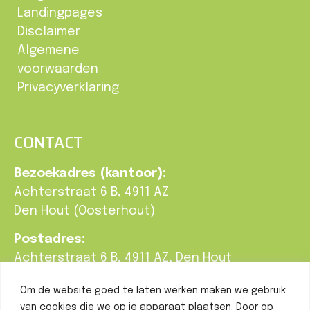
Landingpages
Disclaimer
Algemene
voorwaarden
Privacyverklaring
CONTACT
Bezoekadres (kantoor):
Achterstraat 6 B, 4911 AZ
Den Hout (Oosterhout)
Postadres:
Achterstraat 6 B, 4911 AZ, Den Hout
T:
0162-748 190
Om de website goed te laten werken maken we gebruik
E:
info@braatgroenbeleving.nl
van cookies die we op je apparaat plaatsen. Door op