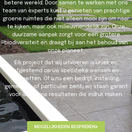
betere wereld. Door samen te werken met ons
team van experts kunt u genieten van prachtige
groene ruimtes die niet alleen mooi zijn om naar
te kijken, maar ook milieuvriendelijk zijn. Onze
duurzame aanpak zorgt voor een grotere
biodiversiteit en draagt ​​bij aan het behoud van
onze planeet.
Elk project dat wij uitvoeren is uniek en
afgestemd op uw specifieke wensen en
behoeften. Of u nu een bedrijf, instelling,
gemeente of particulier bent, wij staan garant
voor duurzame resultaten die indruk maken.
MOGELIJKHEDEN BESPREKEN