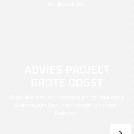
aangebracht...
ADVIES PROJECT
GROTE OOGST
Braat Makers van Groenbeleving: Duurzame
Bijdrage aan Bedrijventerrein Vijf Eiken –
Heihoef...