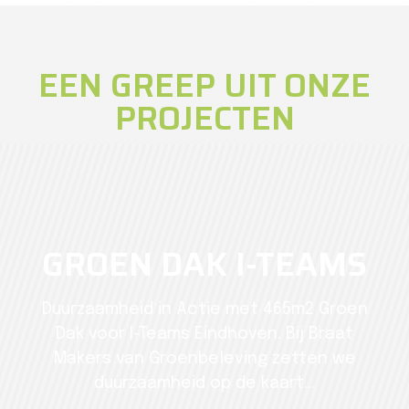
EEN GREEP UIT ONZE
PROJECTEN
GROEN DAK I-TEAMS
Duurzaamheid in Actie met 465m2 Groen
Dak voor I-Teams Eindhoven. Bij Braat
Makers van Groenbeleving zetten we
duurzaamheid op de kaart...