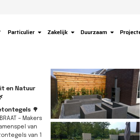
Particulier
Zakelijk
Duurzaam
Project
ome
it en Natuur

etontegels 🌳
 BRAAT – Makers
samenspel van
tontegels van 1