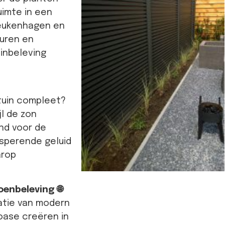
uimte in een
beukenhagen en
euren en
inbeleving
tuin compleet?
jl de zon
and voor de
sperende geluid
arop
enbeleving 🌐
atie van modern
 oase creëren in