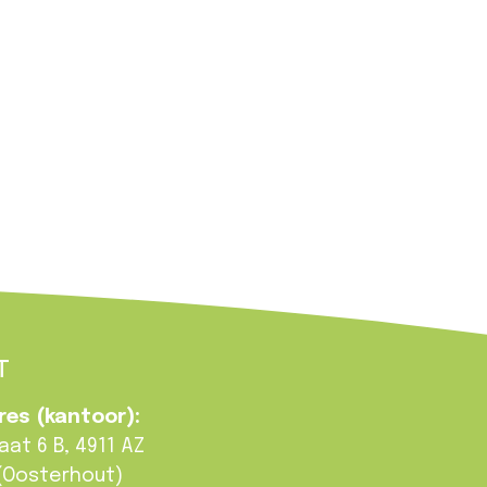
T
es (kantoor):
at 6 B, 4911 AZ
(Oosterhout)