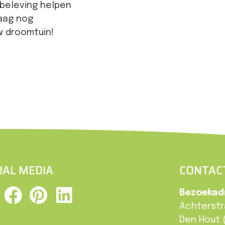
nbeleving helpen
daag nog
w droomtuin!
IAL MEDIA
CONTAC
Bezoekadr
Achterstra
Den Hout 