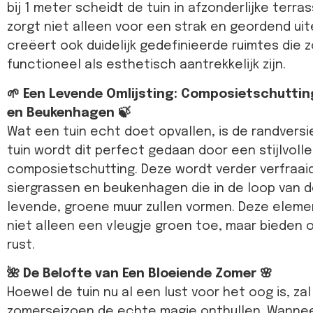
bij 1 meter scheidt de tuin in afzonderlijke terr
zorgt niet alleen voor een strak en geordend uite
creëert ook duidelijk gedefinieerde ruimtes die 
functioneel als esthetisch aantrekkelijk zijn.
🌱 Een Levende Omlijsting: Composietschuttin
en Beukenhagen 🍃
Wat een tuin echt doet opvallen, is de randversie
tuin wordt dit perfect gedaan door een stijlvolle
composietschutting. Deze wordt verder verfraai
siergrassen en beukenhagen die in de loop van d
levende, groene muur zullen vormen. Deze elem
niet alleen een vleugje groen toe, maar bieden o
rust.
🌺 De Belofte van Een Bloeiende Zomer 🌸
Hoewel de tuin nu al een lust voor het oog is, za
zomerseizoen de echte magie onthullen. Wannee