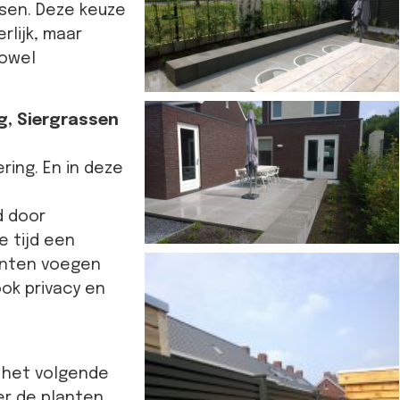
assen. Deze keuze
rlijk, maar
zowel
g, Siergrassen
ring. En in deze
d door
e tijd een
enten voegen
ok privacy en
l het volgende
r de planten