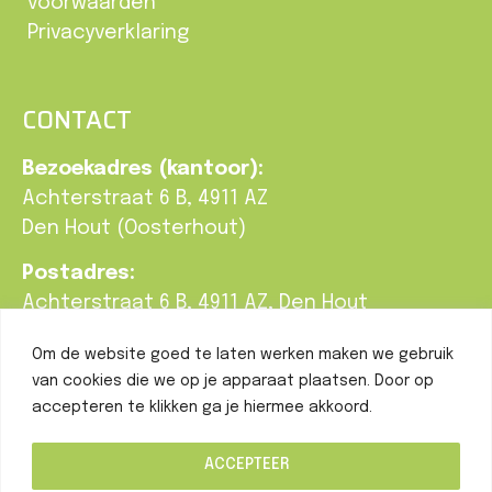
voorwaarden
Privacyverklaring
CONTACT
Bezoekadres (kantoor):
Achterstraat 6 B, 4911 AZ
Den Hout (Oosterhout)
Postadres:
Achterstraat 6 B, 4911 AZ, Den Hout
T:
0162-748 190
Om de website goed te laten werken maken we gebruik
E:
info@braatgroenbeleving.nl
van cookies die we op je apparaat plaatsen. Door op
accepteren te klikken ga je hiermee akkoord.
ACCEPTEER
Copyright
Braatgroenbeleving.nl
– Alle rechten